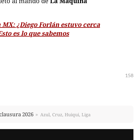
pleto al mando de
La Máquina
a MX: ¿Diego Forlán estuvo cerca
Esto es lo que sabemos
158
clausura 2026
Azul, Cruz, Huiqui, Liga