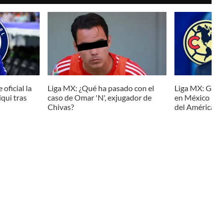
oficial la
Liga MX: ¿Qué ha pasado con el
Liga MX: Guil
qui tras
caso de Omar 'N', exjugador de
en México par
Chivas?
del América e