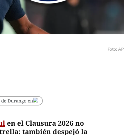
Foto: AP
o de Durango en
ul
en el Clausura 2026 no
strella: también despejó la