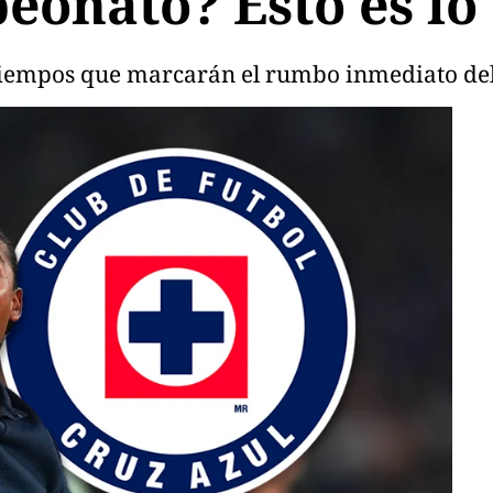
eonato? Esto es l
y tiempos que marcarán el rumbo inmediato de