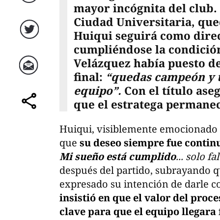
Facebook
mayor incógnita del club.
Ciudad Universitaria, qu
Huiqui seguirá como dire
Twitter
cumpliéndose la condición
Velázquez había puesto de
final:
“quedas campeón y t
Correo
equipo”.
Con el título ase
que el estratega permanec
comparte
Huiqui, visiblemente emocionado tr
que
su deseo siempre fue contin
Mi sueño está cumplido
... solo f
después del partido, subrayando qu
expresado su intención de darle co
insistió en que el valor del proce
clave para que el equipo llegara f