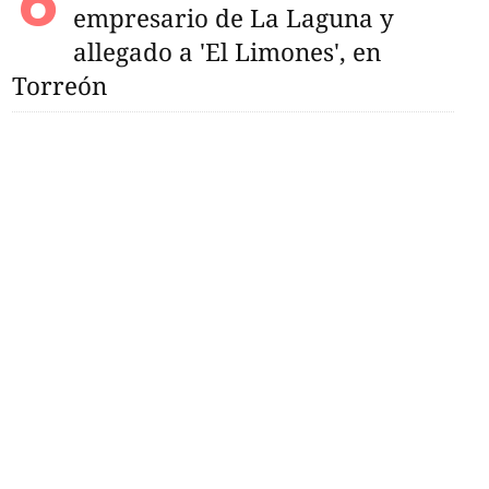
empresario de La Laguna y
allegado a 'El Limones', en
Torreón
lermo Almada ya está
a asumir el proyecto
n el A2026