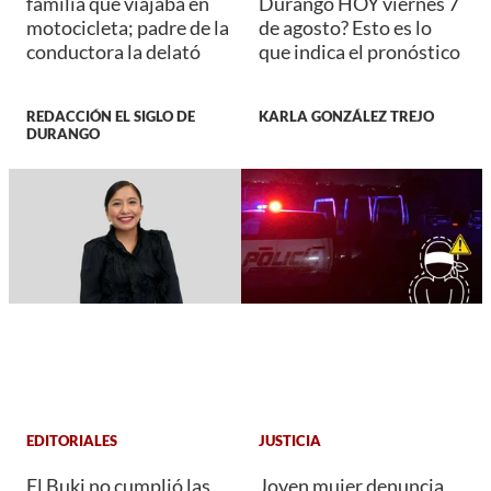
familia que viajaba en
Durango HOY viernes 7
motocicleta; padre de la
de agosto? Esto es lo
conductora la delató
que indica el pronóstico
REDACCIÓN EL SIGLO DE
KARLA GONZÁLEZ TREJO
DURANGO
EDITORIALES
JUSTICIA
El Buki no cumplió las
Joven mujer denuncia