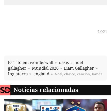
1,021
Escrito en:
wonderwall
oasis
noel
gallagher
Mundial 2026
Liam Gallagher
Inglaterra
england
Noel, clásico, canción, banda
Noticias relacionadas