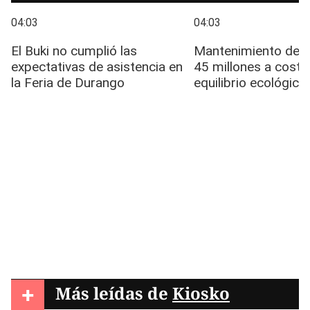
+
Más leídas de
Kiosko