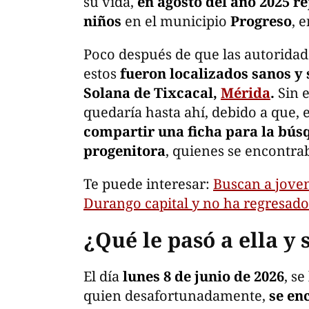
su vida,
en agosto del año 2025 r
niños
en el municipio
Progreso
, 
Poco después de que las autoridad
estos
fueron localizados sanos y 
Solana de Tixcacal,
Mérida
.
Sin e
quedaría hasta ahí, debido a que,
compartir una ficha para la búsq
progenitora
, quienes se encontra
Te puede interesar:
Buscan a joven
Durango capital y no ha regresado
¿Qué le pasó a ella y 
El día
lunes 8 de junio de 2026
, s
quien desafortunadamente,
se en