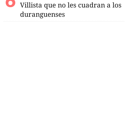
Villista que no les cuadran a los
duranguenses
in vida y con huellas
en poblado Contreras;
a el responsable