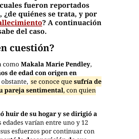
os cuales fueron reportados
 ¿de quiénes se trata, y por
allecimiento
? A continuación
sabe del caso.
en cuestión?
da como
Makala Marie Pendley
,
os de edad con origen en
o obstante,
se conoce que
sufría de
u pareja sentimental
, con quien
ó huir de su hogar y se dirigió a
s edades varían entre uno y 12
 sus esfuerzos por continuar con