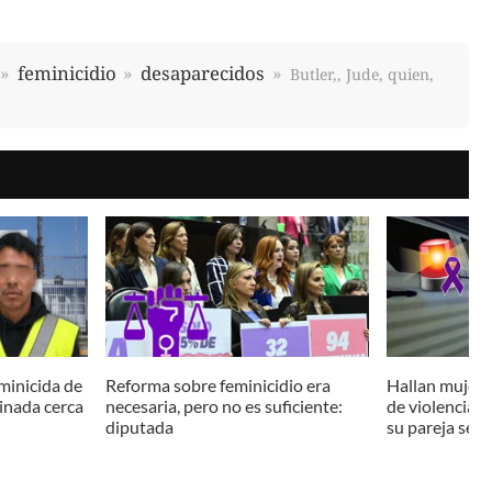
feminicidio
desaparecidos
Butler,, Jude, quien,
minicida de
Reforma sobre feminicidio era
Hallan mujer s
sinada cerca
necesaria, pero no es suficiente:
de violencia 
diputada
su pareja serí