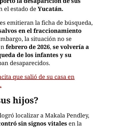
eportó la desaparición de sus
en el estado de
Yucatán.
es emitieran la ficha de búsqueda,
salvos en el fraccionamiento
mbargo, la situación no se
 en
febrero de 2026
,
se volvería a
ueda de los infantes y su
ban desaparecidos.
cita que salió de su casa en
.
sus hijos?
e logró localizar a Makala Pendley,
contró sin signos vitales
en la