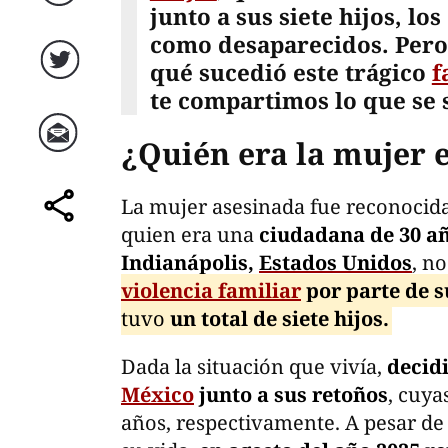
Facebook
junto a sus siete hijos, l
como desaparecidos. Pero,
qué sucedió este trágico
f
Twitter
te compartimos lo que se 
¿Quién era la mujer 
Correo
La mujer asesinada fue reconoci
comparte
quien era una
ciudadana de 30 añ
Indianápolis,
Estados Unidos
, n
violencia familiar
por parte de s
tuvo
un total de siete hijos.
Dada la situación que vivía,
decidi
México
junto a sus retoños
, cuya
años, respectivamente. A pesar de