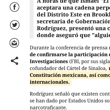
A horas de que Ismael "E
aceptara una cadena perpe
Facebook
del Distrito Este en Brook
secretaria de Gobernación
Rodríguez, presentó una c
Twitter
donde aseguró que "alguie
Durante la conferencia de prens
Correo
de confirmarse la participación 
Investigaciones
(FBI, por sus sigla
comparte
cofundador del Cártel de Sinaloa,
Constitución mexicana, así como
internacionales.
Rodríguez señaló que existen cont
se han dado por Estados Unidos so
narcotraficante.