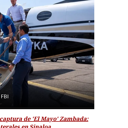
 FBI
 captura de 'El Mayo' Zambada:
aterales en Sinaloa