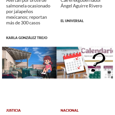
Alertan por brote de
Cae el exgobernador
salmonela ocasionado
Ángel Aguirre Rivero
por jalapeños
mexicanos; reportan
EL UNIVERSAL
más de 300 casos
KARLA GONZÁLEZ TREJO
JUSTICIA
NACIONAL