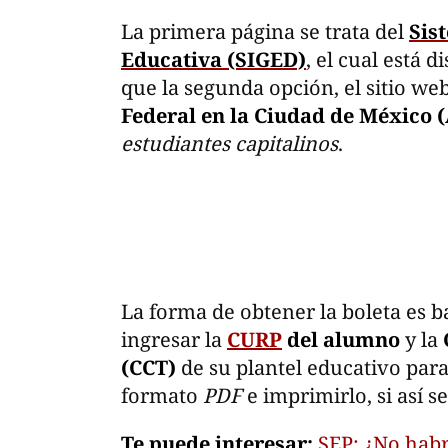
La primera página se trata del
Sis
Educativa (SIGED)
, el cual está 
que la segunda opción, el sitio we
Federal en la Ciudad de México
estudiantes capitalinos
.
La forma de obtener la boleta es ba
ingresar la
CURP
del alumno
y la
(CCT)
de su plantel educativo par
formato
PDF
e imprimirlo, si así s
Te puede interesar:
SEP: ¿No habrá