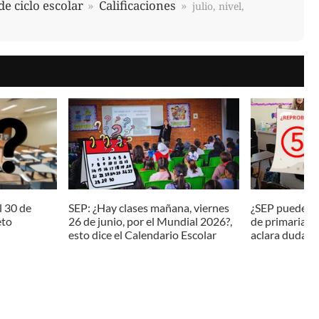
de ciclo escolar
Calificaciones
julio, nivel,
l 30 de
SEP: ¿Hay clases mañana, viernes
¿SEP puede re
eto
26 de junio, por el Mundial 2026?,
de primaria y
esto dice el Calendario Escolar
aclara dudas a