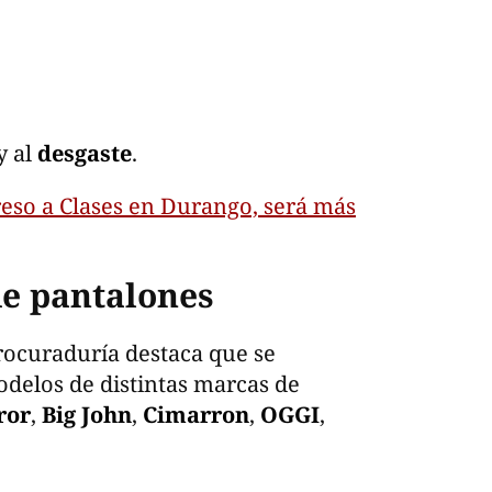
y al
desgaste
.
reso a Clases en Durango, será más
e pantalones
procuraduría destaca que se
odelos de distintas marcas de
ror
,
Big John
,
Cimarron
,
OGGI
,