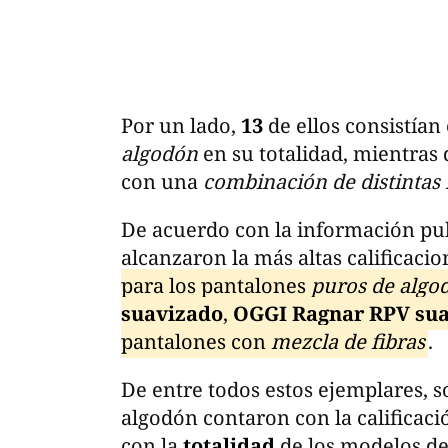
Por un lado,
13
de ellos consistía
algodón
en su totalidad, mientras 
con una
combinación de distintas 
De acuerdo con la información pu
alcanzaron la más altas calificaci
para los pantalones
puros de algo
suavizado
,
OGGI Ragnar RPV su
pantalones con
mezcla de fibras
.
De entre todos estos ejemplares, 
algodón contaron con la calificac
con la
totalidad
de los modelos de