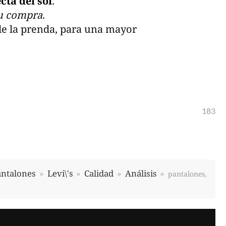
cta del sol
.
su compra
.
e la prenda, para una mayor
183
antalones
Levi\'s
Calidad
Análisis
pantalones,