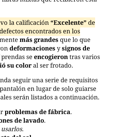
o la calificación
“Excelente”
de
 defectos encontrados en los
amente
más grandes
que lo que
aron
deformaciones
y
signos de
5
prendas se
encogieron
tras varios
ió su color
al ser frotado.
da seguir una serie de requisitos
pantalón en lugar de solo guiarse
ales serán listados a continuación.
ar
problemas de fábrica
.
ones de lavado
.
 usarlos
.