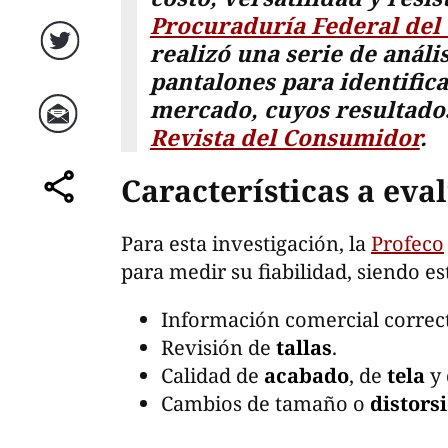
Procuraduría Federal del
realizó una serie de análi
Twitter
pantalones para identifica
mercado, cuyos resultado
Revista del Consumidor
.
Correo
Características a eva
comparte
Para esta investigación, la
Profeco
para medir su fiabilidad, siendo es
Información comercial correc
Revisión de
tallas
.
Calidad de
acabado
, de
tela
y
Cambios de tamaño o
distors