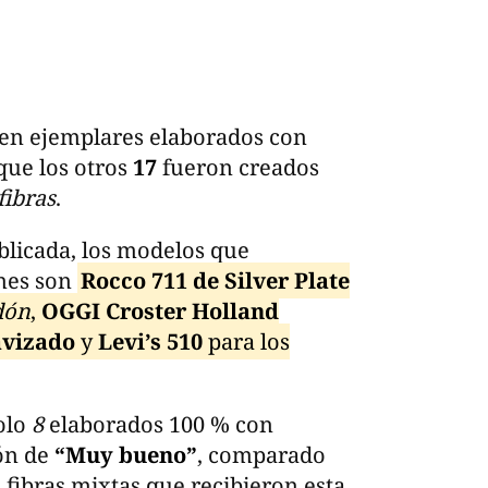
n en ejemplares elaborados con
que los otros
17
fueron creados
fibras
.
blicada, los modelos que
ones son
Rocco 711 de Silver Plate
dón
,
OGGI Croster Holland
avizado
y
Levi’s 510
para los
solo
8
elaborados 100 % con
ión de
“Muy bueno”
, comparado
 fibras mixtas que recibieron esta