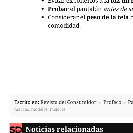
Evitar exponerlos a la
luz dire
Probar
el pantalón
antes de 
Considerar el
peso de la tela
d
comodidad.
Escrito en:
Revista del Consumidor
Profeco
P
marcas, modelos, mejores
Noticias relacionadas