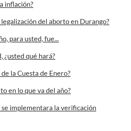
, para usted, fue...
, ¿usted qué hará?
 de la Cuesta de Enero?
to en lo que va del año?
se implementara la verificación
en el Buen Fin?
en Durango?
ado usted o su familia en el último año?