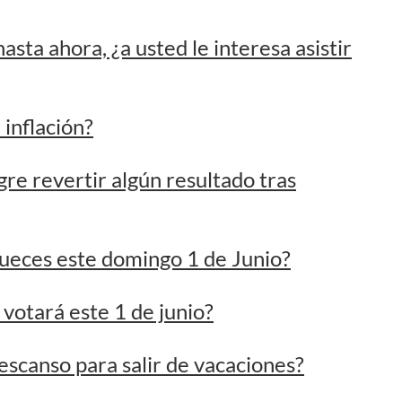
inflación?
e revertir algún resultado tras
 Jueces este domingo 1 de Junio?
votará este 1 de junio?
scanso para salir de vacaciones?
r la elección de la FEUD ante las
salud por la mala calidad del aire?