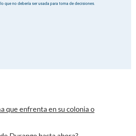
a que enfrenta en su colonia o
a de Durango hasta ahora?
 ser Campeón del Mundo?
a de los operativos de las fuerzas